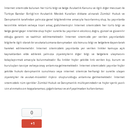
İnternet sitemizde bulunan her türlü bilgi ve belge Avukatlık Kanunu ve ilgili diğer mevzuat ile
Türkiye Barolar Birliği’nin Avukatlık Meslek Kuralları dikkate alınarak Zümbül Hukuk ve
Danışmanlık tarafından yalnızca genel bilgilendirme amacıyla hazırlanmış olup, bu yayınlarda
kesinlikle reklam ve/veya ticari amaç güdülmemiştir. İnternet sitemizdeki her türlü bilgi ve
belge genel geçer nitelikte olup hiçbir suretle bu yayınların eksiksiz, doğru, güncel ve güvenilir
olduğu garanti ve taahhüt edilmemektedir. İnternet sitemizde yer verilen yayınlardaki
bilgilerle ilgili olarak bir avukata/uzmana danışmadan söz konusu bilgi ve belgelere dayanılarak
hareket edilmemelidir. İnternet sitemizdeki yayınlarda yer verilen linkler kamuya açık
kaynaklardan elde edilerek yalnızca ziyaretçilerin diğer bilgi ve belgelere ulaşmasını
kolaylaştırmak amacıyla bulunmaktadır. Bu linkler hiçbir şekilde link verilen kişi, kurum ve
kuruluşları tavsiye ve/veya onay anlamına gelmemektedir. İnternet sitemizdeki yayınlar hiçbir
şekilde hukuki danışmanlık sunulması veya internet sitemize herhangi bir suretle ulaşan
ziyaretçiler ile avukat-müvekkil ilişkisi oluşturulduğu anlamına gelmemektedir. İnternet
sitemizdeki tüm içerikler Zümbül Hukuk ve Danışmanlık mülkiyetindedir ve hiçbir içerik yazılı
izin alınmaksızın kopyalanamaz, çoğaltılamaz ve atıf yapılmadan kullanılamaz.
0
+1