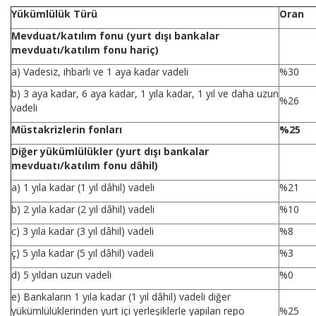
Yükümlülük Türü
Oran
Mevduat/katılım fonu (yurt dışı bankalar
mevduatı/katılım fonu hariç)
a) Vadesiz, ihbarlı ve 1 aya kadar vadeli
%30
b) 3 aya kadar, 6 aya kadar, 1 yıla kadar, 1 yıl ve daha uzun
%26
vadeli
Müstakrizlerin fonları
%25
Diğer yükümlülükler (yurt dışı bankalar
mevduatı/katılım fonu dâhil)
a) 1 yıla kadar (1 yıl dâhil) vadeli
%21
b) 2 yıla kadar (2 yıl dâhil) vadeli
%10
c) 3 yıla kadar (3 yıl dâhil) vadeli
%8
ç) 5 yıla kadar (5 yıl dâhil) vadeli
%3
d) 5 yıldan uzun vadeli
%0
e) Bankaların 1 yıla kadar (1 yıl dâhil) vadeli diğer
yükümlülüklerinden yurt içi yerleşiklerle yapılan repo
%25