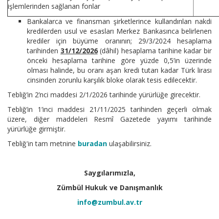
işlemlerinden sağlanan fonlar
Bankalarca ve finansman şirketlerince kullandırılan nakdi
kredilerden usul ve esasları Merkez Bankasınca belirlenen
krediler için büyüme oranının; 29/3/2024 hesaplama
tarihinden
31/12/2026
(dâhil) hesaplama tarihine kadar bir
önceki hesaplama tarihine göre yüzde 0,5’in üzerinde
olması halinde, bu oranı aşan kredi tutarı kadar Türk lirası
cinsinden zorunlu karşılık bloke olarak tesis edilecektir.
Tebliğ’in 2’nci maddesi 2/1/2026 tarihinde yürürlüğe girecektir.
Tebliğ’in 1’inci maddesi 21/11/2025 tarihinden geçerli olmak
üzere, diğer maddeleri Resmî Gazetede yayımı tarihinde
yürürlüğe girmiştir.
Tebliğ'in tam metnine
buradan
ulaşabilirsiniz.
Saygılarımızla,
Zümbül Hukuk ve Danışmanlık
info@zumbul.av.tr